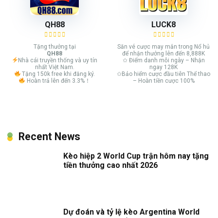
QH88
LUCK8
Tặng thưởng tại
Săn vé cược may mắn trong Nổ hủ
QH88
để nhận thưởng lên đến 8,888K
Nhà cái truyền thống và uy tín
✩ Điểm danh mỗi ngày – Nhận
nhất Việt Nam.
ngay 128K
Tặng 150k free khi đăng ký.
✩Bảo hiểm cược đầu tiên Thể thao
Hoàn trả lên đến 3.3%！
– Hoàn tiền cược 100%
Recent News
Kèo hiệp 2 World Cup trận hôm nay tặng
tiền thưởng cao nhất 2026
Dự đoán và tỷ lệ kèo Argentina World