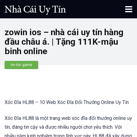
zowin ios – nhà cái uy tín hàng
đầu châu á. | Tặng 111K-mậu
binh online
tin tức game
Xóc Đĩa HL88 – 10 Web Xóc Đĩa Đổi Thưởng Online Uy Tín
Xóc Đĩa HL88 là một trang web xóc đĩa đổi thưởng online uy
tín, đáng tin cậy và được nhiều người chơi yêu thích. Với
nhiều năm kinh nghiệm trong lĩnh vực này, HL88 đã xây dựng