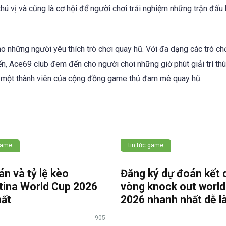
í thú vị và cũng là cơ hội để người chơi trải nghiệm những trận đấ
ho những người yêu thích trò chơi quay hũ. Với đa dạng các trò chơ
n, Ace69 club đem đến cho người chơi những giờ phút giải trí thú
nh một thành viên của cộng đồng game thủ đam mê quay hũ.
 game
tin tức game
n và tỷ lệ kèo
Đăng ký dự đoán kết 
tina World Cup 2026
vòng knock out world
hất
2026 nhanh nhất dễ 
905