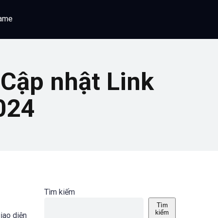
game
 Cập nhật Link
024
Tìm kiếm
Tìm
kiếm
iao diện