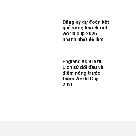
Đăng ký dự đoán kết
quả vòng knock out
world cup 2026
nhanh nhất dễ làm
England vs Brazil：
Lịch sử đối đầu và
điểm nóng trước
thềm World Cup
2026