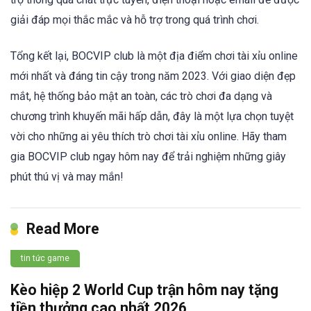
giải đáp mọi thắc mắc và hỗ trợ trong quá trình chơi.
Tổng kết lại, BOCVIP club là một địa điểm chơi tài xỉu online
mới nhất và đáng tin cậy trong năm 2023. Với giao diện đẹp
mắt, hệ thống bảo mật an toàn, các trò chơi đa dạng và
chương trình khuyến mãi hấp dẫn, đây là một lựa chọn tuyệt
vời cho những ai yêu thích trò chơi tài xỉu online. Hãy tham
gia BOCVIP club ngay hôm nay để trải nghiệm những giây
phút thú vị và may mắn!
Read More
tin tức game
Kèo hiệp 2 World Cup trận hôm nay tặng
tiền thưởng cao nhất 2026