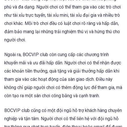
phú và đa dạng. Người chơi có thể tham gia vào các trò chơi
như tài xỉu trực tuyến, tài xỉu mini, tài xỉu đại gia và nhiều trò
chơi khác. Mỗi trò chơi đều có luật chơi rõ ràng và hấp dẫn,
đảm bảo mang lại những trải nghiệm thú vị và hứng thú cho
người chơi.
Ngoài ra, BOCVIP club còn cung cấp các chương trình
khuyến mãi và ưu đãi hấp dẫn. Người chơi có thể nhận được
các khoản tiền thưởng, quà tặng và giải thưởng hấp dẫn khi
tham gia vào các hoạt động của sàn giao dịch. Điều này
không chỉ giúp người chơi có thêm động lực để tham gia, mà
còn tạo ra một sân chơi công bằng và cạnh tranh.
BOCVIP club cũng có một đội ngũ hỗ trợ khách hàng chuyên
nghiệp và tận tâm. Người chơi có thể liên hệ với đội ngũ hỗ
trợ thông qua chat trực tuyến, điện thoại hoặc email để được