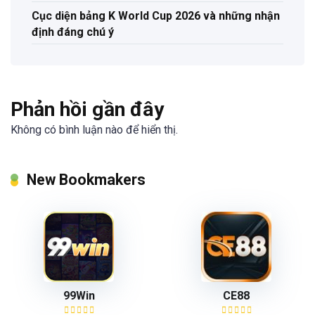
Cục diện bảng K World Cup 2026 và những nhận
định đáng chú ý
Phản hồi gần đây
Không có bình luận nào để hiển thị.
New Bookmakers
99Win
CE88