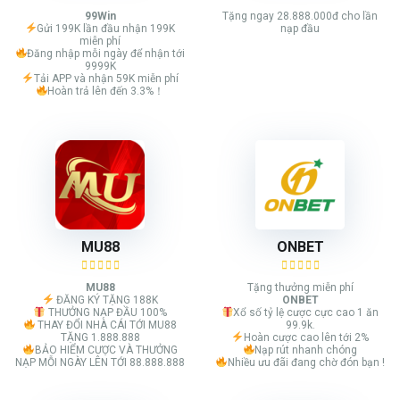
99Win
Tặng ngay 28.888.000đ cho lần
Gửi 199K lần đầu nhận 199K
nạp đầu
miễn phí
Đăng nhập mỗi ngày để nhận tới
9999K
Tải APP và nhận 59K miễn phí
Hoàn trả lên đến 3.3%！
MU88
ONBET
MU88
Tặng thưởng miễn phí
ĐĂNG KÝ TẶNG 188K
ONBET
THƯỞNG NẠP ĐẦU 100%
Xổ số tỷ lệ cược cực cao 1 ăn
THAY ĐỔI NHÀ CÁI TỚI MU88
99.9k.
TẶNG 1.888.888
Hoàn cược cao lên tới 2%
BẢO HIỂM CƯỢC VÀ THƯỞNG
Nạp rút nhanh chóng
NẠP MỖI NGÀY LÊN TỚI 88.888.888
Nhiều ưu đãi đang chờ đón bạn !