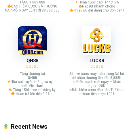
TẶNG 1.888.888
Hoàn cược cao lên tới 2%
BẢO HIỂM CƯỢC VÀ THƯỞNG
Nạp rút nhanh chóng
NẠP MỖI NGÀY LÊN TỚI 88.888.888
Nhiều ưu đãi đang chờ đón bạn !
QH88
LUCK8
Tặng thưởng tại
Săn vé cược may mắn trong Nổ hủ
QH88
để nhận thưởng lên đến 8,888K
Nhà cái truyền thống và uy tín
✩ Điểm danh mỗi ngày – Nhận
nhất Việt Nam.
ngay 128K
Tặng 150k free khi đăng ký.
✩Bảo hiểm cược đầu tiên Thể thao
Hoàn trả lên đến 3.3%！
– Hoàn tiền cược 100%
Recent News