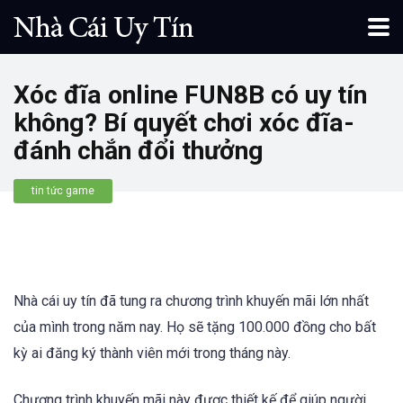
Xóc đĩa online FUN8B có uy tín
không? Bí quyết chơi xóc đĩa-
đánh chắn đổi thưởng
tin tức game
Nhà cái uy tín đã tung ra chương trình khuyến mãi lớn nhất
của mình trong năm nay. Họ sẽ tặng 100.000 đồng cho bất
kỳ ai đăng ký thành viên mới trong tháng này.
Chương trình khuyến mãi này được thiết kế để giúp người