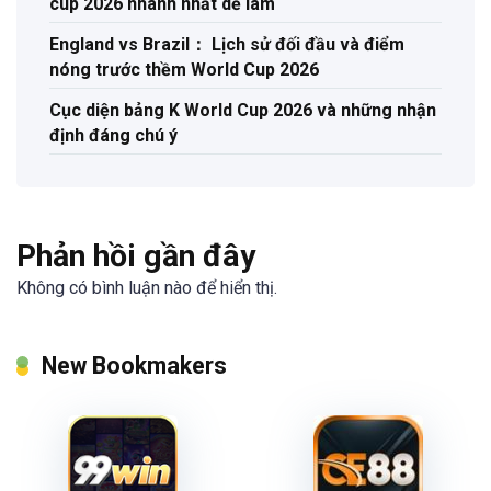
cup 2026 nhanh nhất dễ làm
England vs Brazil： Lịch sử đối đầu và điểm
nóng trước thềm World Cup 2026
Cục diện bảng K World Cup 2026 và những nhận
định đáng chú ý
Phản hồi gần đây
Không có bình luận nào để hiển thị.
New Bookmakers