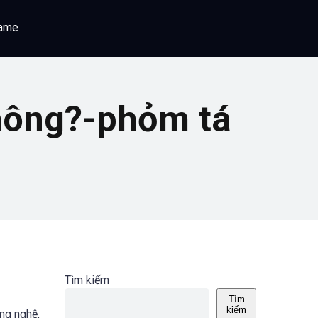
game
không?-phỏm tá
Tìm kiếm
Tìm
kiếm
ông nghệ,