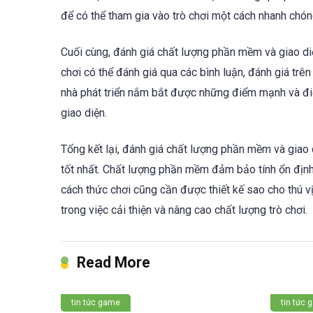
để có thể tham gia vào trò chơi một cách nhanh chón
Cuối cùng, đánh giá chất lượng phần mềm và giao diện
chơi có thể đánh giá qua các bình luận, đánh giá tr
nhà phát triển nắm bắt được những điểm mạnh và điể
giao diện.
Tổng kết lại, đánh giá chất lượng phần mềm và giao di
tốt nhất. Chất lượng phần mềm đảm bảo tính ổn định 
cách thức chơi cũng cần được thiết kế sao cho thú vị
trong việc cải thiện và nâng cao chất lượng trò chơi.
Read More
tin tức game
tin tức