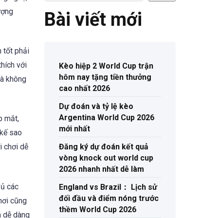
lượng
Bài viết mới
 tốt phải
thích với
Kèo hiệp 2 World Cup trận
hôm nay tặng tiền thưởng
 và không
cao nhất 2026
Dự đoán và tỷ lệ kèo
Argentina World Cup 2026
p mắt,
mới nhất
 kế sao
Đăng ký dự đoán kết quả
i chơi dễ
vòng knock out world cup
2026 nhanh nhất dễ làm
đủ các
England vs Brazil： Lịch sử
đối đầu và điểm nóng trước
chơi cũng
thềm World Cup 2026
h dễ dàng