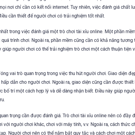
mọi nơi chỉ cần có kết nối internet. Tuy nhiên, việc đánh giá chất 
điều cần thiết để người chơi có trải nghiệm tốt nhất.
hất trong việc đánh giá một trò chơi tài xỉu online. Một phần mềm
ng quá trình chơi. Ngoài ra, phần mềm cũng cần có khả năng tương 
ày giúp người chơi có thể trải nghiệm trò chơi một cách thuận tiện
đóng vai trò quan trọng trong việc thu hút người chơi. Giao diện đẹ
à hấp dẫn cho người chơi. Ngoài ra, giao diện cũng cần được thiết
bố trí một cách hợp lý và dễ dàng nhận biết. Điều này giúp ngườ
ru.
 quan trọng cần được đánh giá. Trò chơi tài xỉu online nên có đầy 
i với người chơi khác, chơi với máy tính, v.v. Ngoài ra, cách thức 
tạp. Người chơi nên có thể nắm bắt quy tắc và cách chơi một các