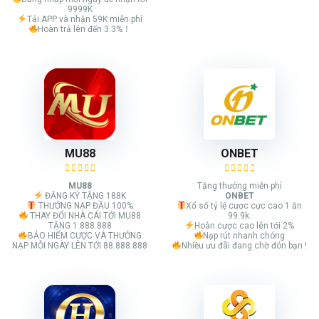
9999K
Tải APP và nhận 59K miễn phí
Hoàn trả lên đến 3.3%！
MU88
ONBET
MU88
Tặng thưởng miễn phí
ĐĂNG KÝ TẶNG 188K
ONBET
THƯỞNG NẠP ĐẦU 100%
Xổ số tỷ lệ cược cực cao 1 ăn
THAY ĐỔI NHÀ CÁI TỚI MU88
99.9k.
TẶNG 1.888.888
Hoàn cược cao lên tới 2%
BẢO HIỂM CƯỢC VÀ THƯỞNG
Nạp rút nhanh chóng
NẠP MỖI NGÀY LÊN TỚI 88.888.888
Nhiều ưu đãi đang chờ đón bạn !