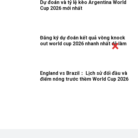
Dự đoán và tỷ lệ kèo Argentina World
Cup 2026 mới nhất
Đăng ký dự đoán kết quả vòng knock
out world cup 2026 nhanh nhất dễ làm
England vs Brazil： Lịch sử đối đầu và
điểm nóng trước thềm World Cup 2026