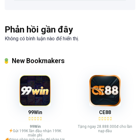
Phản hồi gần đây
Không có bình luận nào để hiển thị.
New Bookmakers
99Win
CE88
99Win
Tặng ngay 28.888.000đ cho lần
Gửi 199K lần đầu nhận 199K
nạp đầu
miễn phí
Đăng nhập mỗi ngày để nhận tới