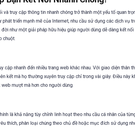
và truy cập thông tin nhanh chóng trở thành một yếu tố quan trọ
ự phát triển mạnh mẽ của Internet, nhu cầu sử dụng các dịch vụ t
a đời như một giải pháp hữu hiệu giúp người dùng dễ dàng kết nối 
p chuột.
ập nhanh đến nhiều trang web khác nhau. Với giao diện thân th
iên kết mà họ thường xuyên truy cập chỉ trong vài giây. Điều này 
yệt web mượt mà hơn cho người dùng.
 là khả năng tùy chỉnh linh hoạt theo nhu cầu cá nhân của từn
 yêu thích, phân loại chúng theo chủ đề hoặc mục đích sử dụng n