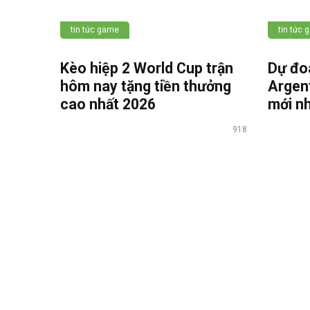
tin tức game
tin tức
Kèo hiệp 2 World Cup trận
Dự đoá
hôm nay tặng tiền thưởng
Argen
cao nhất 2026
mới n
918