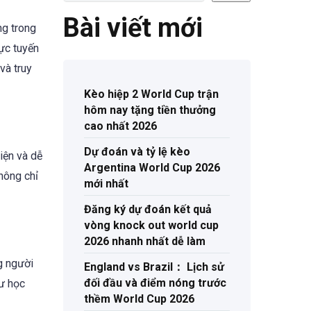
Bài viết mới
ng trong
rực tuyến
và truy
Kèo hiệp 2 World Cup trận
hôm nay tặng tiền thưởng
cao nhất 2026
Dự đoán và tỷ lệ kèo
iện và dễ
Argentina World Cup 2026
không chỉ
mới nhất
Đăng ký dự đoán kết quả
vòng knock out world cup
2026 nhanh nhất dễ làm
g người
England vs Brazil： Lịch sử
đối đầu và điểm nóng trước
hư học
thềm World Cup 2026