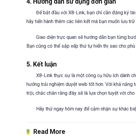
4. Hướng dẫn sử dụng đơn giản
Để bắt đầu với X8-Link, bạn chỉ cần đăng ký tài kh
hãy tiến hành thêm các liên kết mà bạn muốn lưu trữ
Giao diện trực quan sẽ hướng dẫn bạn từng bước đ
Bạn cũng có thể sắp xếp thứ tự hiển thị sao cho phù
5. Kết luận
X8-Link thực sự là một công cụ hữu ích dành cho 
hưởng trải nghiệm duyệt web tốt hơn. Với khả năng tối
trội, chắc chắn rằng đây sẽ là lựa chọn tuyệt vời cho
Hãy thử ngay hôm nay để cảm nhận sự khác biệt
Read More