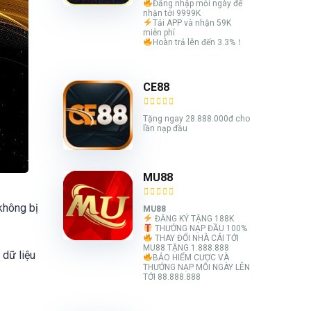
Đăng nhập mỗi ngày để
nhận tới 9999K
Tải APP và nhận 59K
miễn phí
Hoàn trả lên đến 3.3%！
CE88
Tặng ngay 28.888.000đ cho
lần nạp đầu
MU88
không bị
MU88
ĐĂNG KÝ TẶNG 188K
THƯỞNG NẠP ĐẦU 100%
THAY ĐỔI NHÀ CÁI TỚI
MU88 TẶNG 1.888.888
 dữ liệu
BẢO HIỂM CƯỢC VÀ
THƯỞNG NẠP MỖI NGÀY LÊN
TỚI 88.888.888