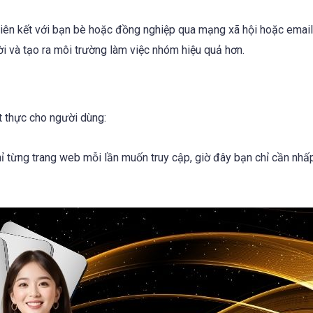
iên kết với bạn bè hoặc đồng nghiệp qua mạng xã hội hoặc email
i và tạo ra môi trường làm việc nhóm hiệu quả hơn.
 thực cho người dùng:
chỉ từng trang web mỗi lần muốn truy cập, giờ đây bạn chỉ cần nhấ