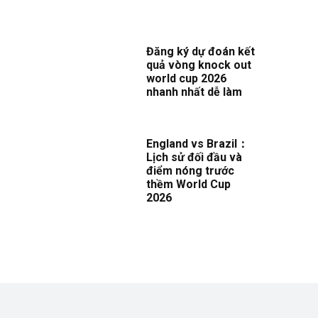
Đăng ký dự đoán kết
quả vòng knock out
world cup 2026
nhanh nhất dễ làm
England vs Brazil：
Lịch sử đối đầu và
điểm nóng trước
thềm World Cup
2026