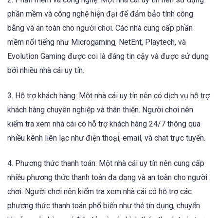
phần mềm và công nghệ hiện đại để đảm bảo tính công
bằng và an toàn cho người chơi. Các nhà cung cấp phần
mềm nổi tiếng như Microgaming, NetEnt, Playtech, và
Evolution Gaming được coi là đáng tin cậy và được sử dụng
bởi nhiều nhà cái uy tín.
3. Hỗ trợ khách hàng: Một nhà cái uy tín nên có dịch vụ hỗ trợ
khách hàng chuyên nghiệp và thân thiện. Người chơi nên
kiểm tra xem nhà cái có hỗ trợ khách hàng 24/7 thông qua
nhiều kênh liên lạc như điện thoại, email, và chat trực tuyến.
4. Phương thức thanh toán: Một nhà cái uy tín nên cung cấp
nhiều phương thức thanh toán đa dạng và an toàn cho người
chơi. Người chơi nên kiểm tra xem nhà cái có hỗ trợ các
phương thức thanh toán phổ biến như thẻ tín dụng, chuyển