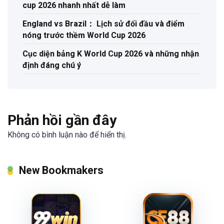
cup 2026 nhanh nhất dễ làm
England vs Brazil： Lịch sử đối đầu và điểm
nóng trước thềm World Cup 2026
Cục diện bảng K World Cup 2026 và những nhận
định đáng chú ý
Phản hồi gần đây
Không có bình luận nào để hiển thị.
New Bookmakers