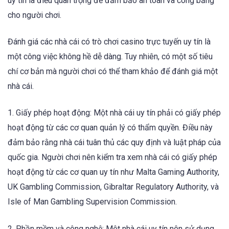
uy tín là điều quan trọng để đảm bảo an toàn và công bằng
cho người chơi.
Đánh giá các nhà cái có trò chơi casino trực tuyến uy tín là
một công việc không hề dễ dàng. Tuy nhiên, có một số tiêu
chí cơ bản mà người chơi có thể tham khảo để đánh giá một
nhà cái.
1. Giấy phép hoạt động: Một nhà cái uy tín phải có giấy phép
hoạt động từ các cơ quan quản lý có thẩm quyền. Điều này
đảm bảo rằng nhà cái tuân thủ các quy định và luật pháp của
quốc gia. Người chơi nên kiểm tra xem nhà cái có giấy phép
hoạt động từ các cơ quan uy tín như Malta Gaming Authority,
UK Gambling Commission, Gibraltar Regulatory Authority, và
Isle of Man Gambling Supervision Commission.
2. Phần mềm và công nghệ: Một nhà cái uy tín nên sử dụng