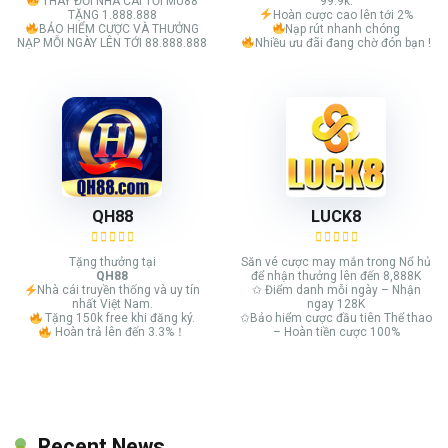
THAY ĐỔI NHÀ CÁI TỚI MU88
99.9k.
TẶNG 1.888.888
Hoàn cược cao lên tới 2%
BẢO HIỂM CƯỢC VÀ THƯỞNG
Nạp rút nhanh chóng
NẠP MỖI NGÀY LÊN TỚI 88.888.888
Nhiều ưu đãi đang chờ đón bạn !
QH88
LUCK8
Tặng thưởng tại
Săn vé cược may mắn trong Nổ hủ
QH88
để nhận thưởng lên đến 8,888K
Nhà cái truyền thống và uy tín
✩ Điểm danh mỗi ngày – Nhận
nhất Việt Nam.
ngay 128K
Tặng 150k free khi đăng ký.
✩Bảo hiểm cược đầu tiên Thể thao
Hoàn trả lên đến 3.3%！
– Hoàn tiền cược 100%
Recent News