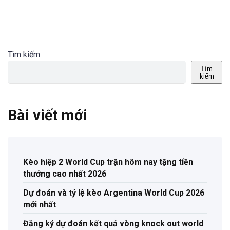
Tìm kiếm
Tìm
kiếm
Bài viết mới
Kèo hiệp 2 World Cup trận hôm nay tặng tiền
thưởng cao nhất 2026
Dự đoán và tỷ lệ kèo Argentina World Cup 2026
mới nhất
Đăng ký dự đoán kết quả vòng knock out world