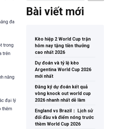
Bài viết mới
năng đa
Kèo hiệp 2 World Cup trận
t trong
hôm nay tặng tiền thưởng
cao nhất 2026
a trên
Dự đoán và tỷ lệ kèo
Argentina World Cup 2026
mới nhất
ính năng
Đăng ký dự đoán kết quả
vòng knock out world cup
2026 nhanh nhất dễ làm
ác đại lý
ạo thêm
England vs Brazil： Lịch sử
đối đầu và điểm nóng trước
thềm World Cup 2026