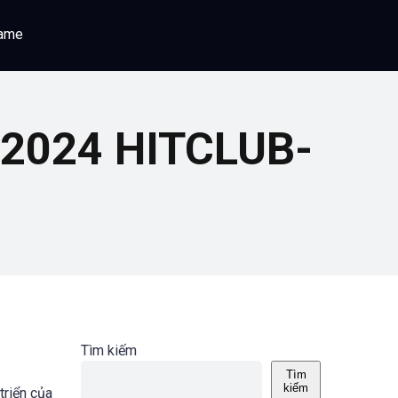
game
ất 2024 HITCLUB-
Tìm kiếm
Tìm
kiếm
triển của