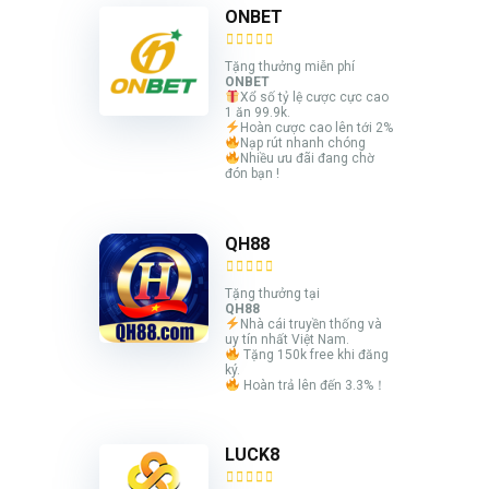
ONBET
Tặng thưởng miễn phí
ONBET
Xổ số tỷ lệ cược cực cao
1 ăn 99.9k.
Hoàn cược cao lên tới 2%
Nạp rút nhanh chóng
Nhiều ưu đãi đang chờ
đón bạn !
QH88
Tặng thưởng tại
QH88
Nhà cái truyền thống và
uy tín nhất Việt Nam.
Tặng 150k free khi đăng
ký.
Hoàn trả lên đến 3.3%！
LUCK8