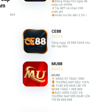
Đăng nhập mỗi ngày để
làm
nhận tới 9999K
Tải APP và nhận 59K
miễn phí
869
Hoàn trả lên đến 3.3%！
CE88
Tặng ngay 28.888.000đ cho
lần nạp đầu
MU88
MU88
ĐĂNG KÝ TẶNG 188K
THƯỞNG NẠP ĐẦU 100%
THAY ĐỔI NHÀ CÁI TỚI
MU88 TẶNG 1.888.888
BẢO HIỂM CƯỢC VÀ
THƯỞNG NẠP MỖI NGÀY LÊN
TỚI 88.888.888