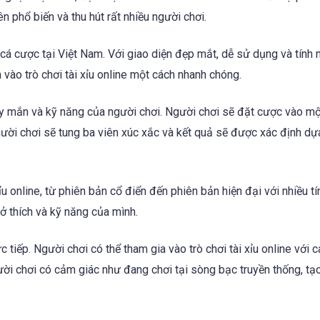
ên phổ biến và thu hút rất nhiều người chơi.
á cược tại Việt Nam. Với giao diện đẹp mắt, dễ sử dụng và tính 
 vào trò chơi tài xỉu online một cách nhanh chóng.
 may mắn và kỹ năng của người chơi. Người chơi sẽ đặt cược vào mộ
 người chơi sẽ tung ba viên xúc xắc và kết quả sẽ được xác định dự
u online, từ phiên bản cổ điển đến phiên bản hiện đại với nhiều t
ở thích và kỹ năng của mình.
tiếp. Người chơi có thể tham gia vào trò chơi tài xỉu online với c
gười chơi có cảm giác như đang chơi tại sòng bạc truyền thống, t