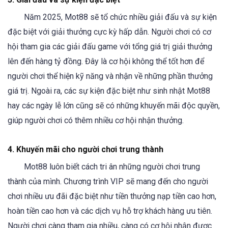
Năm 2025, Mot88 sẽ tổ chức nhiều giải đấu và sự kiện
đặc biệt với giải thưởng cực kỳ hấp dẫn. Người chơi có cơ
hội tham gia các giải đấu game với tổng giá trị giải thưởng
lên đến hàng tỷ đồng. Đây là cơ hội không thể tốt hơn để
người chơi thể hiện kỹ năng và nhận về những phần thưởng
giá trị. Ngoài ra, các sự kiện đặc biệt như sinh nhật Mot88
hay các ngày lễ lớn cũng sẽ có những khuyến mãi độc quyền,
giúp người chơi có thêm nhiều cơ hội nhận thưởng.
4. Khuyến mãi cho người chơi trung thành
Mot88 luôn biết cách tri ân những người chơi trung
thành của mình. Chương trình VIP sẽ mang đến cho người
chơi nhiều ưu đãi đặc biệt như tiền thưởng nạp tiền cao hơn,
hoàn tiền cao hơn và các dịch vụ hỗ trợ khách hàng ưu tiên.
Người chơi càng tham gia nhiều, càng có cơ hội nhận được