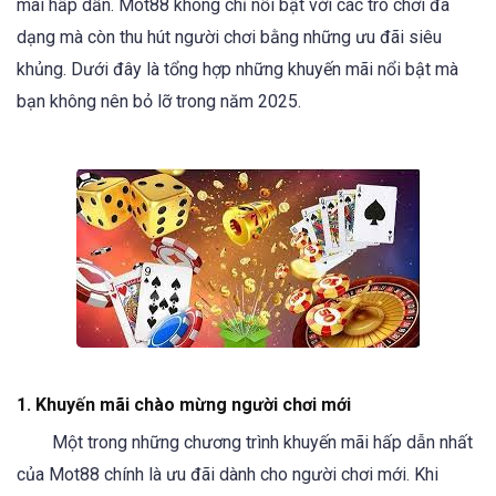
mãi hấp dẫn. Mot88 không chỉ nổi bật với các trò chơi đa
dạng mà còn thu hút người chơi bằng những ưu đãi siêu
khủng. Dưới đây là tổng hợp những khuyến mãi nổi bật mà
bạn không nên bỏ lỡ trong năm 2025.
1. Khuyến mãi chào mừng người chơi mới
Một trong những chương trình khuyến mãi hấp dẫn nhất
của Mot88 chính là ưu đãi dành cho người chơi mới. Khi