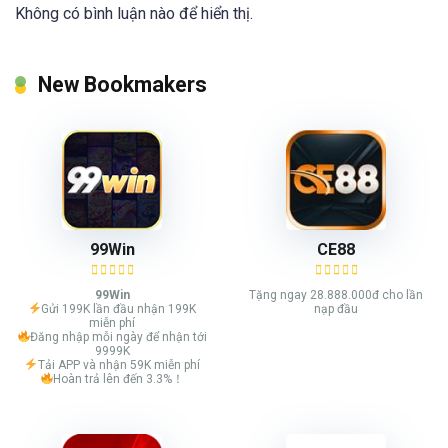
Không có bình luận nào để hiển thị.
New Bookmakers
99Win
CE88
99Win
Tặng ngay 28.888.000đ cho lần
Gửi 199K lần đầu nhận 199K
nạp đầu
miễn phí
Đăng nhập mỗi ngày để nhận tới
9999K
Tải APP và nhận 59K miễn phí
Hoàn trả lên đến 3.3%！