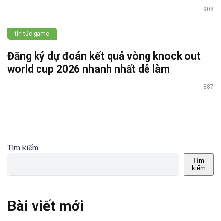
908
tin tức game
Đăng ký dự đoán kết quả vòng knock out
world cup 2026 nhanh nhất dễ làm
887
Tìm kiếm
Tìm
kiếm
Bài viết mới