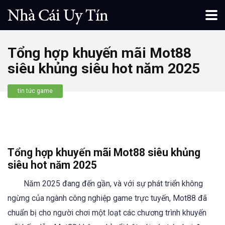
Tổng hợp khuyến mãi Mot88
siêu khủng siêu hot năm 2025
tin tức game
Tổng hợp khuyến mãi Mot88 siêu khủng
siêu hot năm 2025
Năm 2025 đang đến gần, và với sự phát triển không
ngừng của ngành công nghiệp game trực tuyến, Mot88 đã
chuẩn bị cho người chơi một loạt các chương trình khuyến