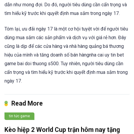
dẫn như mong đợi. Do đó, người tiêu dùng cần cẩn trọng và
tìm hiểu kỹ trước khi quyết định mua sắm trong ngày 17.
Tóm lại, ưu đãi ngày 17 là một cơ hội tuyệt vời để người tiêu
dùng mua sắm các sản phẩm và dịch vụ với giá rẻ hơn. Đây
cũng là dịp để các cửa hàng và nhà hàng quảng bá thương
hiệu của mình và tăng doanh số bán hàngnha cai uy tin bet
game bai doi thuong s500. Tuy nhiên, người tiêu dùng cần
cẩn trọng và tìm hiểu kỹ trước khi quyết định mua sắm trong
ngày 17.
Read More
tin tức game
Kèo hiệp 2 World Cup trận hôm nay tặng