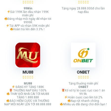
99Win
Tặng ngay 28.888.000đ cho lần
Gửi 199K lần đầu nhận 199K
nạp đầu
miễn phí
Đăng nhập mỗi ngày để nhận tới
9999K
Tải APP và nhận 59K miễn phí
Hoàn trả lên đến 3.3%！
MU88
ONBET
MU88
Tặng thưởng miễn phí
ĐĂNG KÝ TẶNG 188K
ONBET
THƯỞNG NẠP ĐẦU 100%
Xổ số tỷ lệ cược cực cao 1 ăn
THAY ĐỔI NHÀ CÁI TỚI MU88
99.9k.
TẶNG 1.888.888
Hoàn cược cao lên tới 2%
BẢO HIỂM CƯỢC VÀ THƯỞNG
Nạp rút nhanh chóng
NẠP MỖI NGÀY LÊN TỚI 88.888.888
Nhiều ưu đãi đang chờ đón bạn !