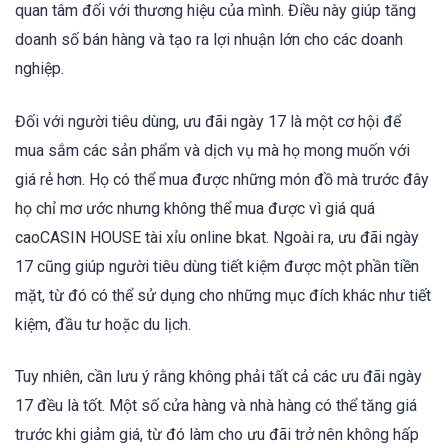
quan tâm đối với thương hiệu của mình. Điều này giúp tăng
doanh số bán hàng và tạo ra lợi nhuận lớn cho các doanh
nghiệp.
Đối với người tiêu dùng, ưu đãi ngày 17 là một cơ hội để
mua sắm các sản phẩm và dịch vụ mà họ mong muốn với
giá rẻ hơn. Họ có thể mua được những món đồ mà trước đây
họ chỉ mơ ước nhưng không thể mua được vì giá quá
caoCASIN HOUSE tài xỉu online bkat. Ngoài ra, ưu đãi ngày
17 cũng giúp người tiêu dùng tiết kiệm được một phần tiền
mặt, từ đó có thể sử dụng cho những mục đích khác như tiết
kiệm, đầu tư hoặc du lịch.
Tuy nhiên, cần lưu ý rằng không phải tất cả các ưu đãi ngày
17 đều là tốt. Một số cửa hàng và nhà hàng có thể tăng giá
trước khi giảm giá, từ đó làm cho ưu đãi trở nên không hấp