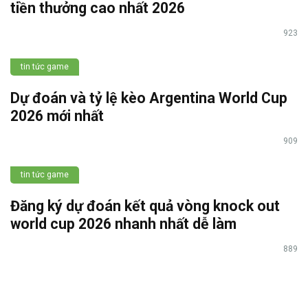
tiền thưởng cao nhất 2026
923
tin tức game
Dự đoán và tỷ lệ kèo Argentina World Cup
2026 mới nhất
909
tin tức game
Đăng ký dự đoán kết quả vòng knock out
world cup 2026 nhanh nhất dễ làm
889