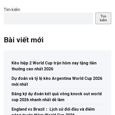
Tìm kiếm
Tìm
kiếm
Bài viết mới
Kèo hiệp 2 World Cup trận hôm nay tặng tiền
thưởng cao nhất 2026
Dự đoán và tỷ lệ kèo Argentina World Cup 2026
mới nhất
Đăng ký dự đoán kết quả vòng knock out world
cup 2026 nhanh nhất dễ làm
England vs Brazil： Lịch sử đối đầu và điểm