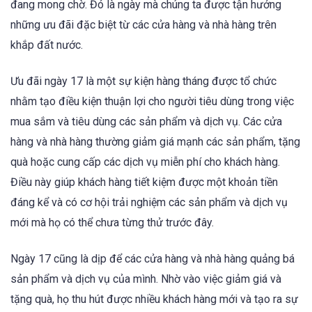
đang mong chờ. Đó là ngày mà chúng ta được tận hưởng
những ưu đãi đặc biệt từ các cửa hàng và nhà hàng trên
khắp đất nước.
Ưu đãi ngày 17 là một sự kiện hàng tháng được tổ chức
nhằm tạo điều kiện thuận lợi cho người tiêu dùng trong việc
mua sắm và tiêu dùng các sản phẩm và dịch vụ. Các cửa
hàng và nhà hàng thường giảm giá mạnh các sản phẩm, tặng
quà hoặc cung cấp các dịch vụ miễn phí cho khách hàng.
Điều này giúp khách hàng tiết kiệm được một khoản tiền
đáng kể và có cơ hội trải nghiệm các sản phẩm và dịch vụ
mới mà họ có thể chưa từng thử trước đây.
Ngày 17 cũng là dịp để các cửa hàng và nhà hàng quảng bá
sản phẩm và dịch vụ của mình. Nhờ vào việc giảm giá và
tặng quà, họ thu hút được nhiều khách hàng mới và tạo ra sự