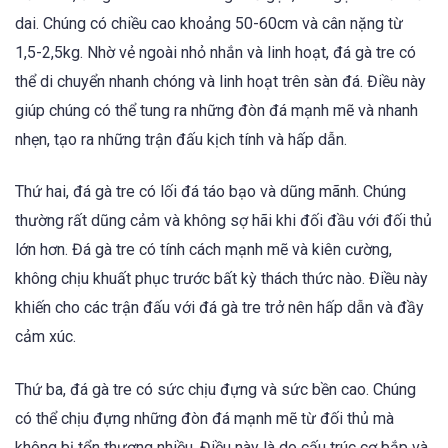
dai. Chúng có chiều cao khoảng 50-60cm và cân nặng từ
1,5-2,5kg. Nhờ vẻ ngoài nhỏ nhắn và linh hoạt, đá gà tre có
thể di chuyển nhanh chóng và linh hoạt trên sàn đá. Điều này
giúp chúng có thể tung ra những đòn đá mạnh mẽ và nhanh
nhẹn, tạo ra những trận đấu kịch tính và hấp dẫn.
Thứ hai, đá gà tre có lối đá táo bạo và dũng mãnh. Chúng
thường rất dũng cảm và không sợ hãi khi đối đầu với đối thủ
lớn hơn. Đá gà tre có tính cách mạnh mẽ và kiên cường,
không chịu khuất phục trước bất kỳ thách thức nào. Điều này
khiến cho các trận đấu với đá gà tre trở nên hấp dẫn và đầy
cảm xúc.
Thứ ba, đá gà tre có sức chịu đựng và sức bền cao. Chúng
có thể chịu đựng những đòn đá mạnh mẽ từ đối thủ mà
không bị tổn thương nhiều. Điều này là do cấu trúc cơ bắp và