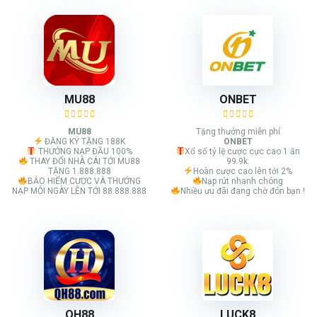
MU88
ONBET
MU88
Tặng thưởng miễn phí
ĐĂNG KÝ TẶNG 188K
ONBET
THƯỞNG NẠP ĐẦU 100%
Xổ số tỷ lệ cược cực cao 1 ăn
THAY ĐỔI NHÀ CÁI TỚI MU88
99.9k.
TẶNG 1.888.888
Hoàn cược cao lên tới 2%
BẢO HIỂM CƯỢC VÀ THƯỞNG
Nạp rút nhanh chóng
NẠP MỖI NGÀY LÊN TỚI 88.888.888
Nhiều ưu đãi đang chờ đón bạn !
QH88
LUCK8