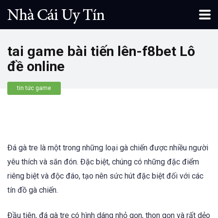
tai game bài tiến lên-f8bet Lô
đề online
tin tức game
Đá gà tre là một trong những loại gà chiến được nhiều người
yêu thích và săn đón. Đặc biệt, chúng có những đặc điểm
riêng biệt và độc đáo, tạo nên sức hút đặc biệt đối với các
tín đồ gà chiến.
Đầu tiên, đá gà tre có hình dáng nhỏ gọn, thon gọn và rất dẻo