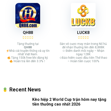
QH88
LUCK8
Tặng thưởng tại
Săn vé cược may mắn trong Nổ hủ
QH88
để nhận thưởng lên đến 8,888K
Nhà cái truyền thống và uy tín
✩ Điểm danh mỗi ngày – Nhận
nhất Việt Nam.
ngay 128K
Tặng 150k free khi đăng ký.
✩Bảo hiểm cược đầu tiên Thể thao
Hoàn trả lên đến 3.3%！
– Hoàn tiền cược 100%
Recent News
Kèo hiệp 2 World Cup trận hôm nay tặng
tiền thưởng cao nhất 2026