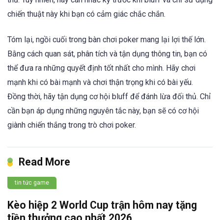
chiến thuật này khi bạn có cảm giác chắc chắn.
Tóm lại, ngồi cuối trong bàn chơi poker mang lại lợi thế lớn.
Bằng cách quan sát, phân tích và tận dụng thông tin, bạn có
thể đưa ra những quyết định tốt nhất cho mình. Hãy chơi
mạnh khi có bài mạnh và chơi thận trọng khi có bài yếu.
Đồng thời, hãy tận dụng cơ hội bluff để đánh lừa đối thủ. Chỉ
cần bạn áp dụng những nguyên tắc này, bạn sẽ có cơ hội
giành chiến thắng trong trò chơi poker.
Read More
tin tức game
Kèo hiệp 2 World Cup trận hôm nay tặng
tiền thưởng cao nhất 2026