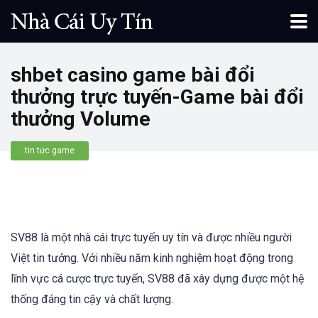
shbet casino game bài đổi
thưởng trực tuyến-Game bài đổi
thưởng Volume
tin tức game
SV88 là một nhà cái trực tuyến uy tín và được nhiều người
Việt tin tưởng. Với nhiều năm kinh nghiệm hoạt động trong
lĩnh vực cá cược trực tuyến, SV88 đã xây dựng được một hệ
thống đáng tin cậy và chất lượng.