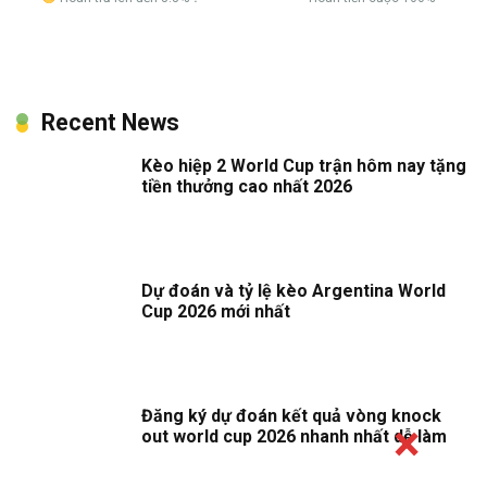
Recent News
Kèo hiệp 2 World Cup trận hôm nay tặng
tiền thưởng cao nhất 2026
Dự đoán và tỷ lệ kèo Argentina World
Cup 2026 mới nhất
Đăng ký dự đoán kết quả vòng knock
out world cup 2026 nhanh nhất dễ làm