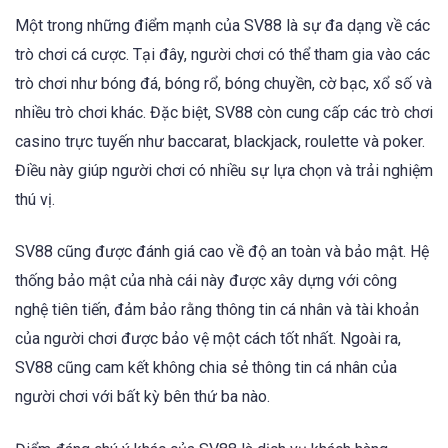
Một trong những điểm mạnh của SV88 là sự đa dạng về các
trò chơi cá cược. Tại đây, người chơi có thể tham gia vào các
trò chơi như bóng đá, bóng rổ, bóng chuyền, cờ bạc, xổ số và
nhiều trò chơi khác. Đặc biệt, SV88 còn cung cấp các trò chơi
casino trực tuyến như baccarat, blackjack, roulette và poker.
Điều này giúp người chơi có nhiều sự lựa chọn và trải nghiệm
thú vị.
SV88 cũng được đánh giá cao về độ an toàn và bảo mật. Hệ
thống bảo mật của nhà cái này được xây dựng với công
nghệ tiên tiến, đảm bảo rằng thông tin cá nhân và tài khoản
của người chơi được bảo vệ một cách tốt nhất. Ngoài ra,
SV88 cũng cam kết không chia sẻ thông tin cá nhân của
người chơi với bất kỳ bên thứ ba nào.