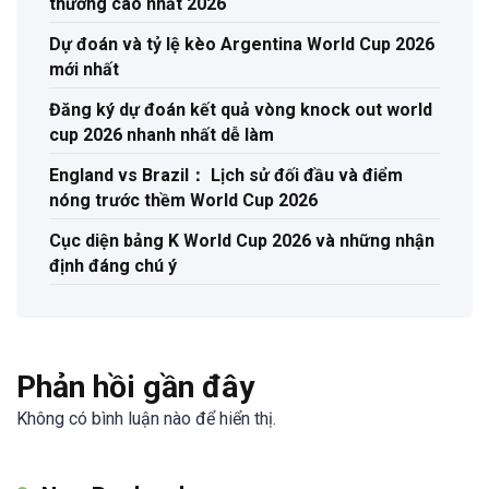
thưởng cao nhất 2026
Dự đoán và tỷ lệ kèo Argentina World Cup 2026
mới nhất
Đăng ký dự đoán kết quả vòng knock out world
cup 2026 nhanh nhất dễ làm
England vs Brazil： Lịch sử đối đầu và điểm
nóng trước thềm World Cup 2026
Cục diện bảng K World Cup 2026 và những nhận
định đáng chú ý
Phản hồi gần đây
Không có bình luận nào để hiển thị.