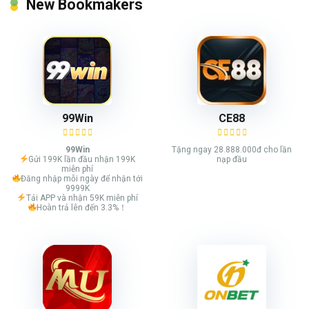
New Bookmakers
99Win
CE88
99Win
Tặng ngay 28.888.000đ cho lần
Gửi 199K lần đầu nhận 199K
nạp đầu
miễn phí
Đăng nhập mỗi ngày để nhận tới
9999K
Tải APP và nhận 59K miễn phí
Hoàn trả lên đến 3.3%！