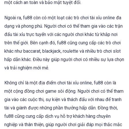
một cách an toàn và bảo mật tuyệt đối.
Ngoài ra, fu88 còn có một loạt các trò chơi tài xỉu online đa
dạng và phong phú. Người chơi có thể tham gia vào các trận
đấu tài xỉu trực tuyến với các người chơi khác từ khắp nơi
trên thế giới. Bên cạnh đó, fu88 cũng cung cấp các trò chơi
khác như baccarat, blackjack, roulette và nhiều trò chơi slot
hấp dẫn khác. Điều này giúp người chơi có nhiều sự lựa chọn
và trải nghiệm mới mẻ.
Không chỉ là một địa điểm chơi tài xỉu online, fu88 còn là
một cộng đồng chơi game sôi động. Người chơi có thể tham
gia vào các cuộc thi, sự kiện và thách đấu với nhau để tranh
tài và giành được những phần thưởng hấp dẫn. Đồng thời,
fu88 cũng cung cấp dịch vụ hỗ trợ khách hàng chuyên
nghiệp và thân thiện, giúp người chơi giải đáp mọi thắc mắc