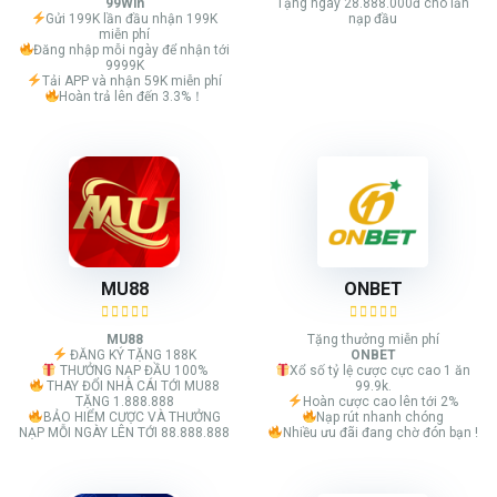
99Win
Tặng ngay 28.888.000đ cho lần
Gửi 199K lần đầu nhận 199K
nạp đầu
miễn phí
Đăng nhập mỗi ngày để nhận tới
9999K
Tải APP và nhận 59K miễn phí
Hoàn trả lên đến 3.3%！
MU88
ONBET
MU88
Tặng thưởng miễn phí
ĐĂNG KÝ TẶNG 188K
ONBET
THƯỞNG NẠP ĐẦU 100%
Xổ số tỷ lệ cược cực cao 1 ăn
THAY ĐỔI NHÀ CÁI TỚI MU88
99.9k.
TẶNG 1.888.888
Hoàn cược cao lên tới 2%
BẢO HIỂM CƯỢC VÀ THƯỞNG
Nạp rút nhanh chóng
NẠP MỖI NGÀY LÊN TỚI 88.888.888
Nhiều ưu đãi đang chờ đón bạn !