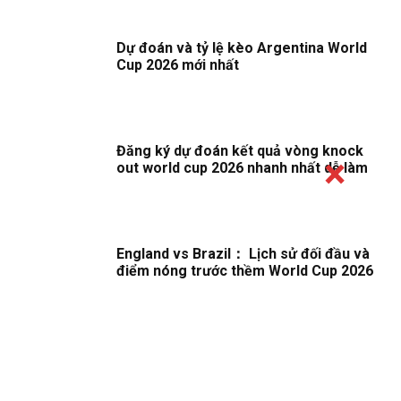
Dự đoán và tỷ lệ kèo Argentina World
Cup 2026 mới nhất
Đăng ký dự đoán kết quả vòng knock
out world cup 2026 nhanh nhất dễ làm
England vs Brazil： Lịch sử đối đầu và
điểm nóng trước thềm World Cup 2026