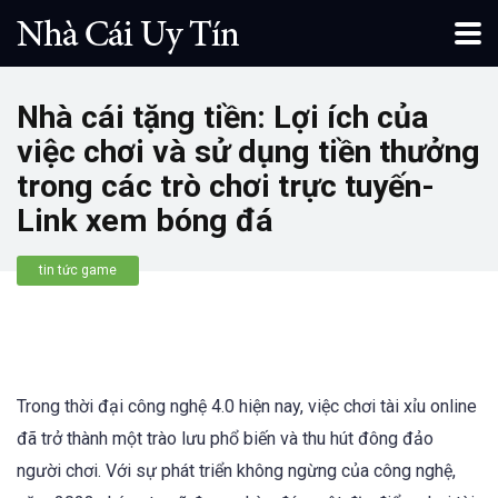
Nhà cái tặng tiền: Lợi ích của
việc chơi và sử dụng tiền thưởng
trong các trò chơi trực tuyến-
Link xem bóng đá
tin tức game
Trong thời đại công nghệ 4.0 hiện nay, việc chơi tài xỉu online
đã trở thành một trào lưu phổ biến và thu hút đông đảo
người chơi. Với sự phát triển không ngừng của công nghệ,