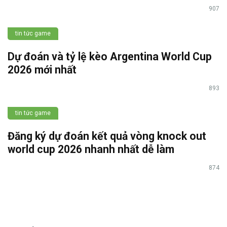
907
tin tức game
Dự đoán và tỷ lệ kèo Argentina World Cup
2026 mới nhất
893
tin tức game
Đăng ký dự đoán kết quả vòng knock out
world cup 2026 nhanh nhất dễ làm
874