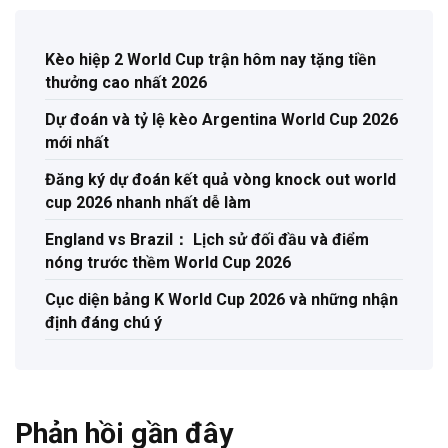
Kèo hiệp 2 World Cup trận hôm nay tặng tiền
thưởng cao nhất 2026
Dự đoán và tỷ lệ kèo Argentina World Cup 2026
mới nhất
Đăng ký dự đoán kết quả vòng knock out world
cup 2026 nhanh nhất dễ làm
England vs Brazil： Lịch sử đối đầu và điểm
nóng trước thềm World Cup 2026
Cục diện bảng K World Cup 2026 và những nhận
định đáng chú ý
Phản hồi gần đây