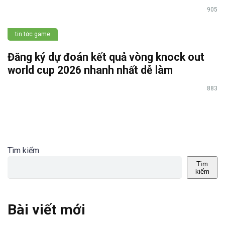
905
tin tức game
Đăng ký dự đoán kết quả vòng knock out
world cup 2026 nhanh nhất dễ làm
883
Tìm kiếm
Tìm
kiếm
Bài viết mới