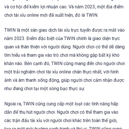
và cơ hội để kiếm lợi nhuận cao. Và năm 2023, một địa điểm
chơi tài xỉu online mới đã xuất hiện, đó là TWIN.
TWIN là một sàn giao dịch tài xỉu trực tuyến được ra mắt vào
năm 2023. Điểm đặc biệt của TWIN chính là giao diện trực
quan và thân thiện với người dùng. Người chơi có thể dễ dàng
tìm hiểu và tham gia vào trò chơi mà không gặp bất kỳ khó
khăn nào. Bên cạnh đó, TWIN cũng mang đến cho người chơi
một trải nghiệm chơi tài xỉu online chân thực nhất, với hình
ảnh và âm thanh sống động, giúp người chơi cảm nhận được
như đang chơi tại một sòng bạc thực sự.
Ngoài ra, TWIN cũng cung cấp một loạt các tính năng hấp
dẫn để thu hút người chơi. Người chơi có thể tham gia vào
các trận đấu tài xỉu với người chơi khác trên toàn thế giới,
tạo ra một môi trường cạnh tranh và thú vị. TWIN cũng cung