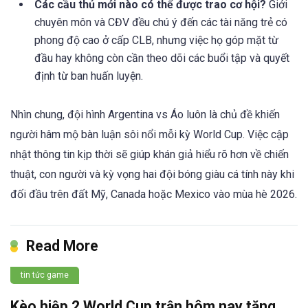
Các cầu thủ mới nào có thể được trao cơ hội?
Giới
chuyên môn và CĐV đều chú ý đến các tài năng trẻ có
phong độ cao ở cấp CLB, nhưng việc họ góp mặt từ
đầu hay không còn cần theo dõi các buổi tập và quyết
định từ ban huấn luyện.
Nhìn chung, đội hình Argentina vs Áo luôn là chủ đề khiến
người hâm mộ bàn luận sôi nổi mỗi kỳ World Cup. Việc cập
nhật thông tin kịp thời sẽ giúp khán giả hiểu rõ hơn về chiến
thuật, con người và kỳ vọng hai đội bóng giàu cá tính này khi
đối đầu trên đất Mỹ, Canada hoặc Mexico vào mùa hè 2026.
Read More
tin tức game
Kèo hiệp 2 World Cup trận hôm nay tặng