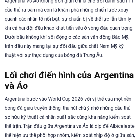
Argentina vs Áo không đơn giản chỉ là chờ đợi danh sách 11
cầu thủ ra sân mà còn là khám phá những chiến lược xoay
quanh các nhân tố nổi bật, sự chuẩn bị về thể lực lẫn tâm lý
khi cả hai đội đều khao khát tiến sâu ở vòng đấu quan trọng.
Dưới bầu không khí sôi động ở các sân vận động Bắc Mỹ,
trận đấu này mang lại sự đối đầu giữa chất Nam Mỹ kỹ
thuật với sự thực dụng của bóng đá Trung Âu.
Lối chơi điển hình của Argentina
và Áo
Argentina bước vào World Cup 2026 với vị thế của một nền
bóng đá giàu truyền thống, thu hút chú ý nhờ những cầu thủ
sở hữu kỹ thuật cá nhân xuất sắc cùng khả năng kiểm soát
thế trận. Trận đấu giữa Argentina và Áo là dịp để Albiceleste
thể hiện ưu thế phối hợp nhóm, kiểm soát nhịp độ ở giữa sân,