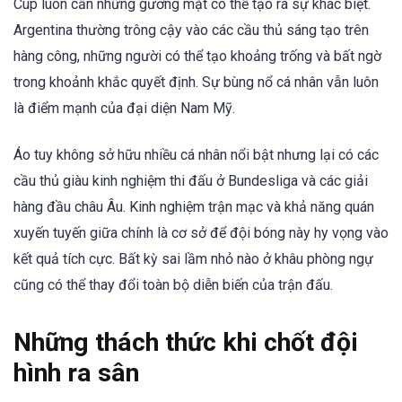
Cup luôn cần những gương mặt có thể tạo ra sự khác biệt.
Argentina thường trông cậy vào các cầu thủ sáng tạo trên
hàng công, những người có thể tạo khoảng trống và bất ngờ
trong khoảnh khắc quyết định. Sự bùng nổ cá nhân vẫn luôn
là điểm mạnh của đại diện Nam Mỹ.
Áo tuy không sở hữu nhiều cá nhân nổi bật nhưng lại có các
cầu thủ giàu kinh nghiệm thi đấu ở Bundesliga và các giải
hàng đầu châu Âu. Kinh nghiệm trận mạc và khả năng quán
xuyến tuyến giữa chính là cơ sở để đội bóng này hy vọng vào
kết quả tích cực. Bất kỳ sai lầm nhỏ nào ở khâu phòng ngự
cũng có thể thay đổi toàn bộ diễn biến của trận đấu.
Những thách thức khi chốt đội
hình ra sân