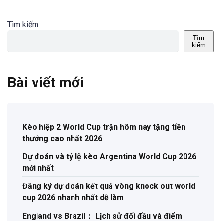
Tìm kiếm
Tìm
kiếm
Bài viết mới
Kèo hiệp 2 World Cup trận hôm nay tặng tiền
thưởng cao nhất 2026
Dự đoán và tỷ lệ kèo Argentina World Cup 2026
mới nhất
Đăng ký dự đoán kết quả vòng knock out world
cup 2026 nhanh nhất dễ làm
England vs Brazil： Lịch sử đối đầu và điểm