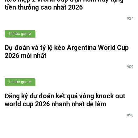
tiền thưởng cao nhất 2026
924
tin tức game
Dự đoán và tỷ lệ kèo Argentina World Cup
2026 mới nhất
909
tin tức game
Đăng ký dự đoán kết quả vòng knock out
world cup 2026 nhanh nhất dễ làm
890