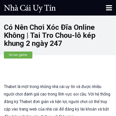
Có Nên Chơi Xóc Đĩa Online
Không | Tai Tro Chou-lô kép
khung 2 ngày 247
tin tức game
Thabet là một trong những nhà cái uy tín và được nhiều
người chơi đánh giá cao trong lĩnh vực soi cầu. Với hệ thống
đăng ký Thabet đơn giản và tiện lợi, người chơi có thể truy
cập vào trang web của nhà cái để đăng ký tài khoản và bắt