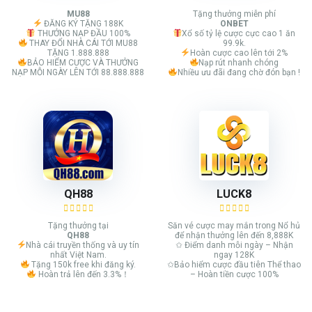
MU88
Tặng thưởng miễn phí
ĐĂNG KÝ TẶNG 188K
ONBET
THƯỞNG NẠP ĐẦU 100%
Xổ số tỷ lệ cược cực cao 1 ăn
THAY ĐỔI NHÀ CÁI TỚI MU88
99.9k.
TẶNG 1.888.888
Hoàn cược cao lên tới 2%
BẢO HIỂM CƯỢC VÀ THƯỞNG
Nạp rút nhanh chóng
NẠP MỖI NGÀY LÊN TỚI 88.888.888
Nhiều ưu đãi đang chờ đón bạn !
QH88
LUCK8
Tặng thưởng tại
Săn vé cược may mắn trong Nổ hủ
QH88
để nhận thưởng lên đến 8,888K
Nhà cái truyền thống và uy tín
✩ Điểm danh mỗi ngày – Nhận
nhất Việt Nam.
ngay 128K
Tặng 150k free khi đăng ký.
✩Bảo hiểm cược đầu tiên Thể thao
Hoàn trả lên đến 3.3%！
– Hoàn tiền cược 100%