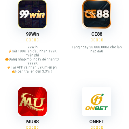
99Win
CE88
99Win
Tặng ngay 28.888.000đ cho lần
Gửi 199K lần đầu nhận 199K
nạp đầu
miễn phí
Đăng nhập mỗi ngày để nhận tới
9999K
Tải APP và nhận 59K miễn phí
Hoàn trả lên đến 3.3%！
MU88
ONBET