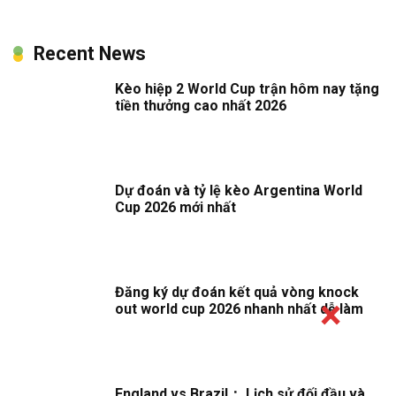
Recent News
Kèo hiệp 2 World Cup trận hôm nay tặng
tiền thưởng cao nhất 2026
Dự đoán và tỷ lệ kèo Argentina World
Cup 2026 mới nhất
Đăng ký dự đoán kết quả vòng knock
out world cup 2026 nhanh nhất dễ làm
England vs Brazil： Lịch sử đối đầu và