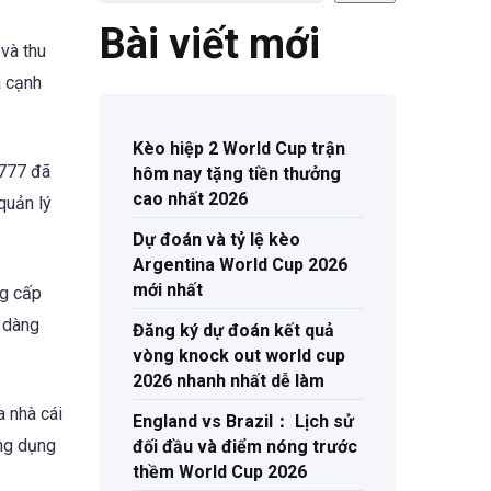
Bài viết mới
 và thu
à cạnh
Kèo hiệp 2 World Cup trận
c777 đã
hôm nay tặng tiền thưởng
cao nhất 2026
quản lý
Dự đoán và tỷ lệ kèo
Argentina World Cup 2026
mới nhất
ng cấp
ễ dàng
Đăng ký dự đoán kết quả
vòng knock out world cup
2026 nhanh nhất dễ làm
a nhà cái
England vs Brazil： Lịch sử
ứng dụng
đối đầu và điểm nóng trước
thềm World Cup 2026