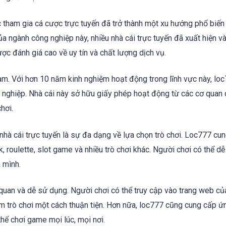
ệc tham gia cá cược trực tuyến đã trở thành một xu hướng phổ biến
ủa ngành công nghiệp này, nhiều nhà cái trực tuyến đã xuất hiện v
ược đánh giá cao về uy tín và chất lượng dịch vụ.
 Nam. Với hơn 10 năm kinh nghiệm hoạt động trong lĩnh vực này, lo
nghiệp. Nhà cái này sở hữu giấy phép hoạt động từ các cơ quan 
hơi.
nhà cái trực tuyến là sự đa dạng về lựa chọn trò chơi. Loc777 cu
k, roulette, slot game và nhiều trò chơi khác. Người chơi có thể d
a mình.
 quan và dễ sử dụng. Người chơi có thể truy cập vào trang web củ
ghiệm trò chơi một cách thuận tiện. Hơn nữa, loc777 cũng cung cấp 
thể chơi game mọi lúc, mọi nơi.