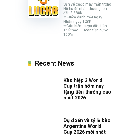
Săn vé cược may mắn trong
Nổ hủ để nhận thưởng lên
đến 8,888K
✩ Điểm danh mỗi ngày –
Nhận ngay 128K
✩Bảo hiểm cược đầu tiên
Thể thao – Hoàn tiền cược
100%
Recent News
Kèo hiệp 2 World
Cup trận hôm nay
tặng tiền thưởng cao
nhất 2026
Dự đoán và tỷ lệ kèo
Argentina World
Cup 2026 mới nhất