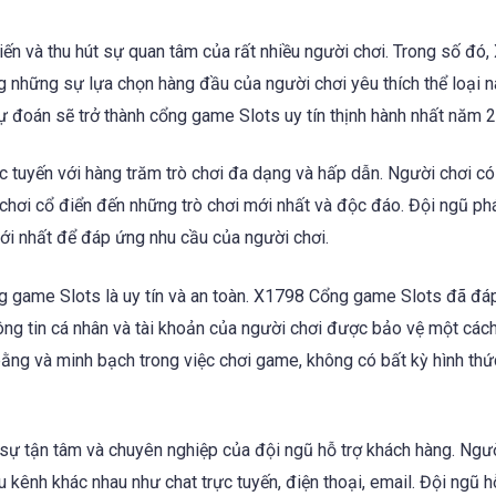
iến và thu hút sự quan tâm của rất nhiều người chơi. Trong số đó
 những sự lựa chọn hàng đầu của người chơi yêu thích thể loại n
ự đoán sẽ trở thành cổng game Slots uy tín thịnh hành nhất năm 
 tuyến với hàng trăm trò chơi đa dạng và hấp dẫn. Người chơi có
chơi cổ điển đến những trò chơi mới nhất và độc đáo. Đội ngũ phá
ới nhất để đáp ứng nhu cầu của người chơi.
g game Slots là uy tín và an toàn. X1798 Cổng game Slots đã đá
ng tin cá nhân và tài khoản của người chơi được bảo vệ một cách
ng và minh bạch trong việc chơi game, không có bất kỳ hình thứ
sự tận tâm và chuyên nghiệp của đội ngũ hỗ trợ khách hàng. Ngườ
u kênh khác nhau như chat trực tuyến, điện thoại, email. Đội ngũ h