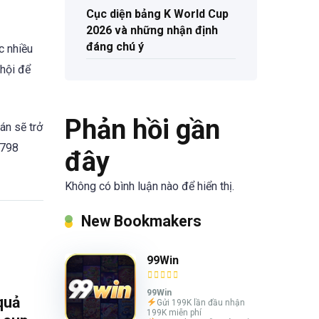
Cục diện bảng K World Cup
2026 và những nhận định
đáng chú ý
c nhiều
 hội để
Phản hồi gần
án sẽ trở
1798
đây
Không có bình luận nào để hiển thị.
New Bookmakers
99Win
99Win
quả
Gửi 199K lần đầu nhận
199K miễn phí