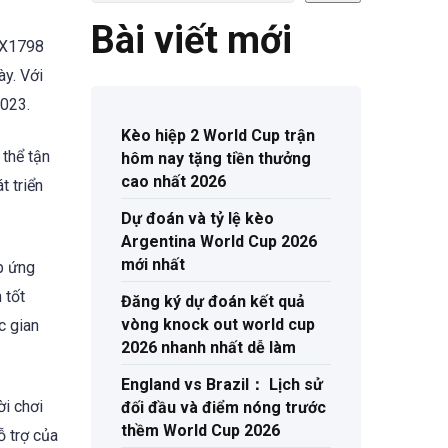
Bài viết mới
, X1798
ày. Với
2023.
Kèo hiệp 2 World Cup trận
 thể tận
hôm nay tặng tiền thưởng
cao nhất 2026
t triển
Dự đoán và tỷ lệ kèo
Argentina World Cup 2026
mới nhất
p ứng
 tốt
Đăng ký dự đoán kết quả
vòng knock out world cup
c gian
2026 nhanh nhất dễ làm
England vs Brazil： Lịch sử
i chơi
đối đầu và điểm nóng trước
thềm World Cup 2026
ỗ trợ của