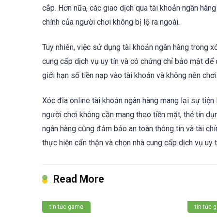
cắp. Hơn nữa, các giao dịch qua tài khoản ngân hàn
chính của người chơi không bị lộ ra ngoài.
Tuy nhiên, việc sử dụng tài khoản ngân hàng trong x
cung cấp dịch vụ uy tín và có chứng chỉ bảo mật để 
giới hạn số tiền nạp vào tài khoản và không nên chơi 
Xóc đĩa online tài khoản ngân hàng mang lại sự tiện 
người chơi không cần mang theo tiền mặt, thẻ tín dụn
ngân hàng cũng đảm bảo an toàn thông tin và tài chí
thực hiện cẩn thận và chọn nhà cung cấp dịch vụ uy t
Read More
tin tức game
tin tức