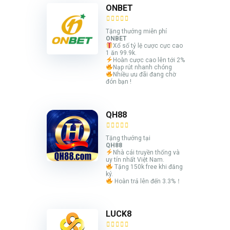
ONBET
Tặng thưởng miễn phí
ONBET
Xổ số tỷ lệ cược cực cao
1 ăn 99.9k.
Hoàn cược cao lên tới 2%
Nạp rút nhanh chóng
Nhiều ưu đãi đang chờ
đón bạn !
QH88
Tặng thưởng tại
QH88
Nhà cái truyền thống và
uy tín nhất Việt Nam.
Tặng 150k free khi đăng
ký.
Hoàn trả lên đến 3.3%！
LUCK8