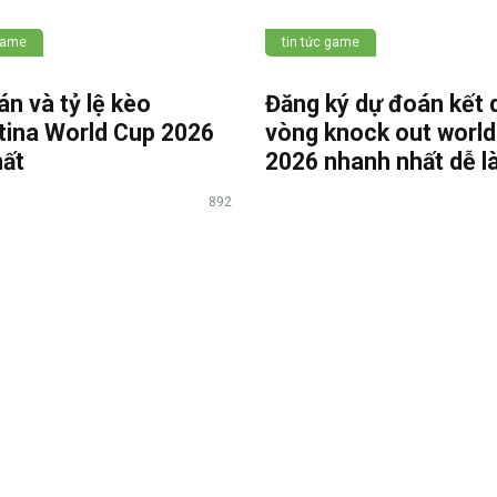
 game
tin tức game
n và tỷ lệ kèo
Đăng ký dự đoán kết 
tina World Cup 2026
vòng knock out world
hất
2026 nhanh nhất dễ 
892