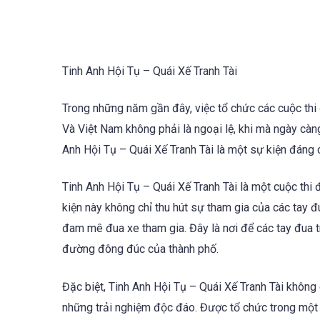
Tinh Anh Hội Tụ – Quái Xế Tranh Tài
Trong những năm gần đây, việc tổ chức các cuộc thi 
Và Việt Nam không phải là ngoại lệ, khi mà ngày càn
Anh Hội Tụ – Quái Xế Tranh Tài là một sự kiện đáng
Tinh Anh Hội Tụ – Quái Xế Tranh Tài là một cuộc th
kiện này không chỉ thu hút sự tham gia của các tay
đam mê đua xe tham gia. Đây là nơi để các tay đua tr
đường đông đúc của thành phố.
Đặc biệt, Tinh Anh Hội Tụ – Quái Xế Tranh Tài không
những trải nghiệm độc đáo. Được tổ chức trong một 