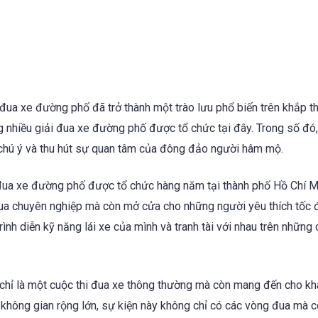
đua xe đường phố đã trở thành một trào lưu phổ biến trên khắp th
g nhiều giải đua xe đường phố được tổ chức tại đây. Trong số đó,
 chú ý và thu hút sự quan tâm của đông đảo người hâm mộ.
i đua xe đường phố được tổ chức hàng năm tại thành phố Hồ Chí M
 đua chuyên nghiệp mà còn mở cửa cho những người yêu thích tốc 
ình diễn kỹ năng lái xe của mình và tranh tài với nhau trên những
 chỉ là một cuộc thi đua xe thông thường mà còn mang đến cho kh
không gian rộng lớn, sự kiện này không chỉ có các vòng đua mà 