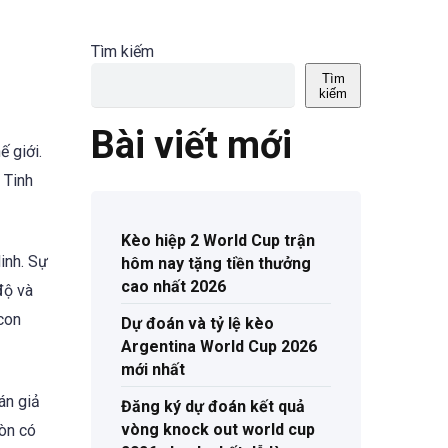
Tìm kiếm
Tìm
kiếm
Bài viết mới
ế giới.
 Tinh
Kèo hiệp 2 World Cup trận
inh. Sự
hôm nay tặng tiền thưởng
cao nhất 2026
độ và
 con
Dự đoán và tỷ lệ kèo
Argentina World Cup 2026
mới nhất
án giả
Đăng ký dự đoán kết quả
vòng knock out world cup
còn có