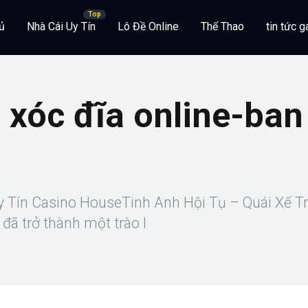
ủ
Nhà Cái Uy Tín
Lô Đề Online
Thể Thao
tin tức 
i xóc đĩa online-ban
y Tín Casino HouseTinh Anh Hội Tụ – Quái Xế T
đã trở thành một trào l