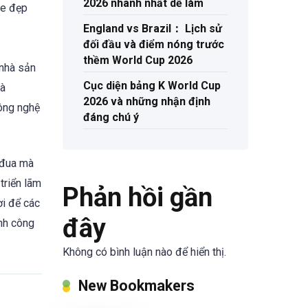
2026 nhanh nhất dễ làm
xe đẹp
England vs Brazil： Lịch sử
đối đầu và điểm nóng trước
thềm World Cup 2026
 nhà sản
Cục diện bảng K World Cup
và
2026 và những nhận định
công nghệ
đáng chú ý
 đua mà
triển lãm
Phản hồi gần
ơi để các
đây
ành công
Không có bình luận nào để hiển thị.
New Bookmakers