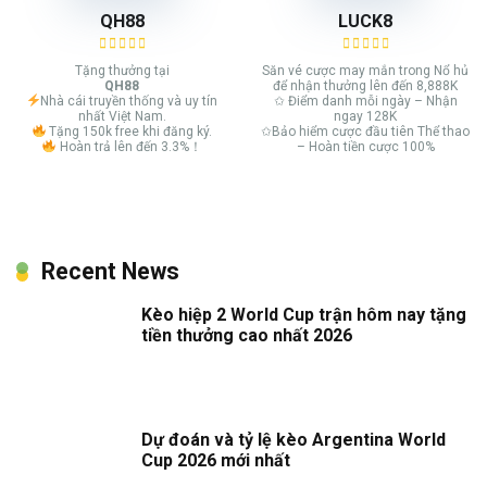
QH88
LUCK8
Tặng thưởng tại
Săn vé cược may mắn trong Nổ hủ
QH88
để nhận thưởng lên đến 8,888K
Nhà cái truyền thống và uy tín
✩ Điểm danh mỗi ngày – Nhận
nhất Việt Nam.
ngay 128K
Tặng 150k free khi đăng ký.
✩Bảo hiểm cược đầu tiên Thể thao
Hoàn trả lên đến 3.3%！
– Hoàn tiền cược 100%
Recent News
Kèo hiệp 2 World Cup trận hôm nay tặng
tiền thưởng cao nhất 2026
Dự đoán và tỷ lệ kèo Argentina World
Cup 2026 mới nhất