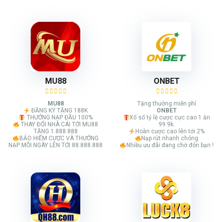
MU88
ONBET
MU88
Tặng thưởng miễn phí
ĐĂNG KÝ TẶNG 188K
ONBET
THƯỞNG NẠP ĐẦU 100%
Xổ số tỷ lệ cược cực cao 1 ăn
THAY ĐỔI NHÀ CÁI TỚI MU88
99.9k.
TẶNG 1.888.888
Hoàn cược cao lên tới 2%
BẢO HIỂM CƯỢC VÀ THƯỞNG
Nạp rút nhanh chóng
NẠP MỖI NGÀY LÊN TỚI 88.888.888
Nhiều ưu đãi đang chờ đón bạn !