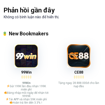
Phản hồi gần đây
Không có bình luận nào để hiển thị.
New Bookmakers
99Win
CE88
99Win
Tặng ngay 28.888.000đ cho lần
Gửi 199K lần đầu nhận 199K
nạp đầu
miễn phí
Đăng nhập mỗi ngày để nhận tới
9999K
Tải APP và nhận 59K miễn phí
Hoàn trả lên đến 3.3%！