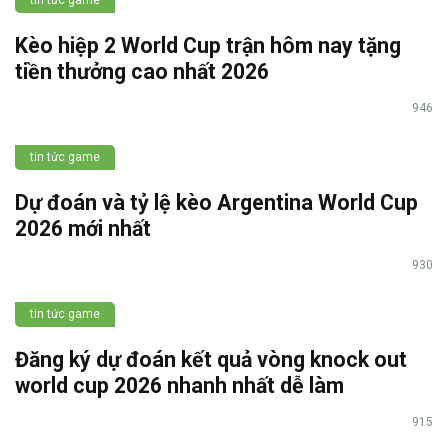
Kèo hiệp 2 World Cup trận hôm nay tặng
tiền thưởng cao nhất 2026
946
tin tức game
Dự đoán và tỷ lệ kèo Argentina World Cup
2026 mới nhất
930
tin tức game
Đăng ký dự đoán kết quả vòng knock out
world cup 2026 nhanh nhất dễ làm
915