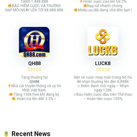
TẶNG 1.888.888
Hoàn cược cao lên tới 2%
BẢO HIỂM CƯỢC VÀ THƯỞNG
Nạp rút nhanh chóng
NẠP MỖI NGÀY LÊN TỚI 88.888.888
Nhiều ưu đãi đang chờ đón bạn !
QH88
LUCK8
Tặng thưởng tại
Săn vé cược may mắn trong Nổ hủ
QH88
để nhận thưởng lên đến 8,888K
Nhà cái truyền thống và uy tín
✩ Điểm danh mỗi ngày – Nhận
nhất Việt Nam.
ngay 128K
Tặng 150k free khi đăng ký.
✩Bảo hiểm cược đầu tiên Thể thao
Hoàn trả lên đến 3.3%！
– Hoàn tiền cược 100%
Recent News