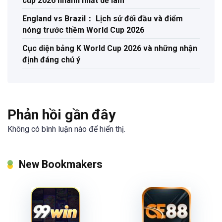
cup 2026 nhanh nhất dễ làm
England vs Brazil： Lịch sử đối đầu và điểm
nóng trước thềm World Cup 2026
Cục diện bảng K World Cup 2026 và những nhận
định đáng chú ý
Phản hồi gần đây
Không có bình luận nào để hiển thị.
New Bookmakers