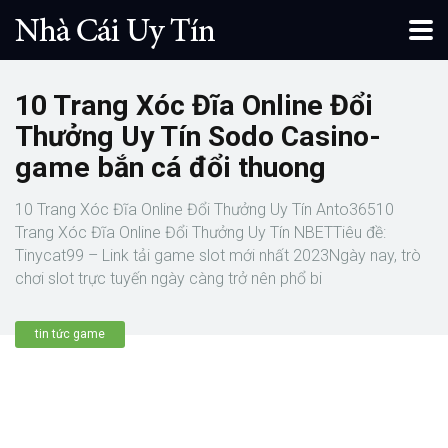
10 Trang Xóc Đĩa Online Đổi
Thưởng Uy Tín Sodo Casino-
game bắn cá đổi thuong
10 Trang Xóc Đĩa Online Đổi Thưởng Uy Tín Anto36510
Trang Xóc Đĩa Online Đổi Thưởng Uy Tín NBETTiêu đề:
Tinycat99 – Link tải game slot mới nhất 2023Ngày nay, trò
chơi slot trực tuyến ngày càng trở nên phổ bi
tin tức game