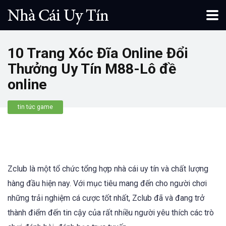
10 Trang Xóc Đĩa Online Đổi
Thưởng Uy Tín M88-Lô đề
online
tin tức game
Zclub là một tổ chức tổng hợp nhà cái uy tín và chất lượng
hàng đầu hiện nay. Với mục tiêu mang đến cho người chơi
những trải nghiệm cá cược tốt nhất, Zclub đã và đang trở
thành điểm đến tin cậy của rất nhiều người yêu thích các trò