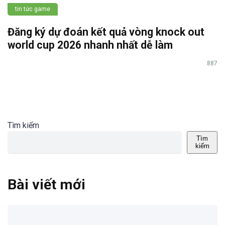
tin tức game
Đăng ký dự đoán kết quả vòng knock out
world cup 2026 nhanh nhất dễ làm
887
Tìm kiếm
Tìm
kiếm
Bài viết mới