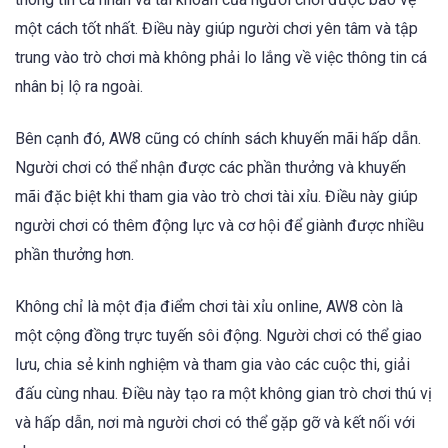
một cách tốt nhất. Điều này giúp người chơi yên tâm và tập
trung vào trò chơi mà không phải lo lắng về việc thông tin cá
nhân bị lộ ra ngoài.
Bên cạnh đó, AW8 cũng có chính sách khuyến mãi hấp dẫn.
Người chơi có thể nhận được các phần thưởng và khuyến
mãi đặc biệt khi tham gia vào trò chơi tài xỉu. Điều này giúp
người chơi có thêm động lực và cơ hội để giành được nhiều
phần thưởng hơn.
Không chỉ là một địa điểm chơi tài xỉu online, AW8 còn là
một cộng đồng trực tuyến sôi động. Người chơi có thể giao
lưu, chia sẻ kinh nghiệm và tham gia vào các cuộc thi, giải
đấu cùng nhau. Điều này tạo ra một không gian trò chơi thú vị
và hấp dẫn, nơi mà người chơi có thể gặp gỡ và kết nối với