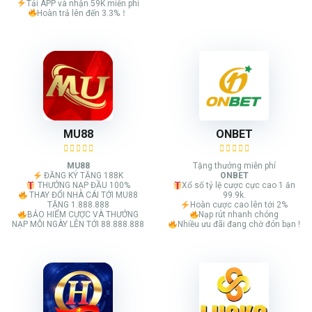
Tải APP và nhận 59K miễn phí
Hoàn trả lên đến 3.3%！
MU88
ONBET
MU88
Tặng thưởng miễn phí
ĐĂNG KÝ TẶNG 188K
ONBET
THƯỞNG NẠP ĐẦU 100%
Xổ số tỷ lệ cược cực cao 1 ăn
THAY ĐỔI NHÀ CÁI TỚI MU88
99.9k.
TẶNG 1.888.888
Hoàn cược cao lên tới 2%
BẢO HIỂM CƯỢC VÀ THƯỞNG
Nạp rút nhanh chóng
NẠP MỖI NGÀY LÊN TỚI 88.888.888
Nhiều ưu đãi đang chờ đón bạn !