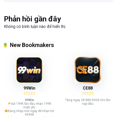
Phản hồi gần đây
Không có bình luận nào để hiển thị.
New Bookmakers
99Win
CE88
99Win
Tặng ngay 28.888.000đ cho lần
Gửi 199K lần đầu nhận 199K
nạp đầu
miễn phí
Đăng nhập mỗi ngày để nhận tới
9999K