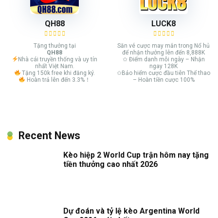
QH88
LUCK8
Tặng thưởng tại
Săn vé cược may mắn trong Nổ hủ
QH88
để nhận thưởng lên đến 8,888K
Nhà cái truyền thống và uy tín
✩ Điểm danh mỗi ngày – Nhận
nhất Việt Nam.
ngay 128K
Tặng 150k free khi đăng ký.
✩Bảo hiểm cược đầu tiên Thể thao
Hoàn trả lên đến 3.3%！
– Hoàn tiền cược 100%
Recent News
Kèo hiệp 2 World Cup trận hôm nay tặng
tiền thưởng cao nhất 2026
Dự đoán và tỷ lệ kèo Argentina World